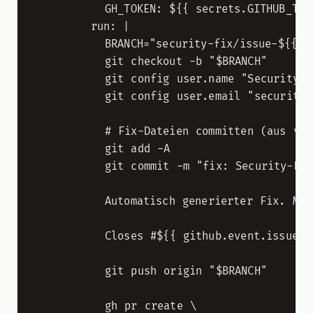
          GH_TOKEN: ${{ secrets.GITHUB_TOKE
        run: |

          BRANCH="security-fix/issue-${{ gi
          git checkout -b "$BRANCH"

          git config user.name "Security Bo
          git config user.email "security-b
          # Fix-Dateien committen (aus vorh
          git add -A

          git commit -m "fix: Security-Lück
          Automatisch generierter Fix. Muss
          Closes #${{ github.event.issue.nu
          git push origin "$BRANCH"

          gh pr create \
