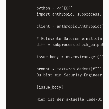
          python - <<'EOF'

          import anthropic, subprocess, os,
          client = anthropic.Anthropic()

          # Relevante Dateien ermitteln

          diff = subprocess.check_output(["
          issue_body = os.environ.get("ISSU
          prompt = textwrap.dedent(f"""

          Du bist ein Security-Engineer. Di
          {issue_body}

          Hier ist der aktuelle Code-Diff:
