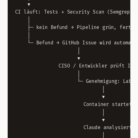
    ▼

CI läuft: Tests + Security Scan (Semgrep / 
    │

    ├─ kein Befund → Pipeline grün, fertig

    │

    └─ Befund → GitHub Issue wird automatis
                    │

                    ▼

              CISO / Entwickler prüft Issu
                    │

                    └─ Genehmigung: Label 
                            │

                            ▼

                      Container startet (H
                            │

                            ▼

                      Claude analysiert Co
                            │
