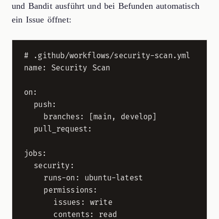
und Bandit ausführt und bei Befunden automatisch
ein Issue öffnet:
# .github/workflows/security-scan.yml

name: Security Scan

on:

  push:

    branches: [main, develop]

  pull_request:

jobs:

  security:

    runs-on: ubuntu-latest

    permissions:

      issues: write

      contents: read
