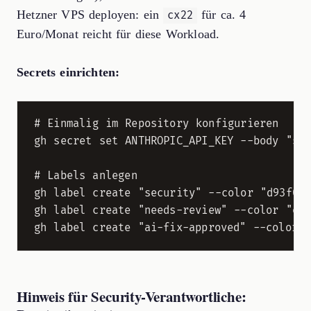
Hetzner VPS deployen: ein
für ca. 4
cx22
Euro/Monat reicht für diese Workload.
Secrets einrichten:
# Einmalig im Repository konfigurieren

gh secret set ANTHROPIC_API_KEY --body "sk-
# Labels anlegen

gh label create "security" --color "d93f0b"
gh label create "needs-review" --color "e4e
Hinweis für Security-Verantwortliche: