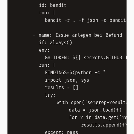
        id: bandit

        run: |

          bandit -r . -f json -o bandit-re
      - name: Issue anlegen bei Befund

        if: always()

        env:

          GH_TOKEN: ${{ secrets.GITHUB_TOKE
        run: |

          FINDINGS=$(python -c "

          import json, sys

          results = []

          try:

              with open('semgrep-results.j
                  data = json.load(f)

                  for r in data.get('resul
                      results.append(f\"- 
          except: pass
