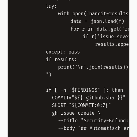
          try:

              with open('bandit-results.js
                  data = json.load(f)

                  for r in data.get('resul
                      if r['issue_severity
                          results.append(f
          except: pass

          if results:

              print('\n'.join(results))

          ")

          if [ -n "$FINDINGS" ]; then

            COMMIT="${{ github.sha }}"

            SHORT="${COMMIT:0:7}"

            gh issue create \

              --title "Security-Befund: Co
              --body "## Automatisch erkan