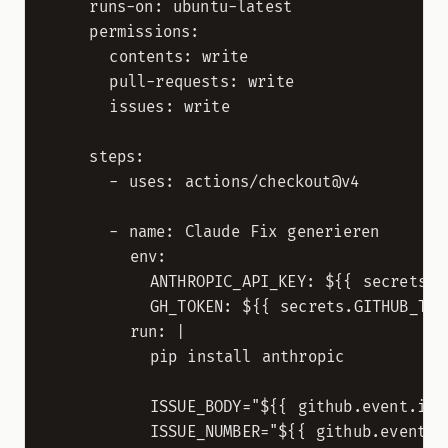
    runs-on: ubuntu-latest

    permissions:

      contents: write

      pull-requests: write

      issues: write

    steps:

      - uses: actions/checkout@v4

      - name: Claude Fix generieren

        env:

          ANTHROPIC_API_KEY: ${{ secrets.AN
          GH_TOKEN: ${{ secrets.GITHUB_TOKE
        run: |

          pip install anthropic

          ISSUE_BODY="${{ github.event.issu
          ISSUE_NUMBER="${{ github.event.is