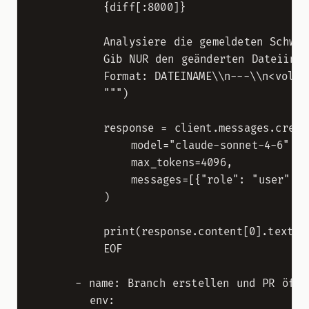
          {diff[:8000]}

          Analysiere die gemeldeten Schwach
          Gib NUR den geänderten Dateiinha
          Format: DATEINAME\\n---\\n<vollst
          """)

          response = client.messages.create
              model="claude-sonnet-4-6",

              max_tokens=4096,

              messages=[{"role": "user", "
          )

          print(response.content[0].text)

          EOF

      - name: Branch erstellen und PR öffne
        env:
