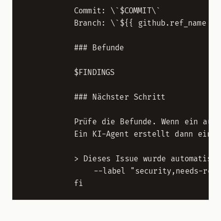
          Commit: \`$COMMIT\`

          Branch: \`${{ github.ref_name }}\
          ### Befunde

          $FINDINGS

          ### Nächster Schritt

          Prüfe die Befunde. Wenn ein autom
          Ein KI-Agent erstellt dann einen
          > Dieses Issue wurde automatisch
              --label "security,needs-revie