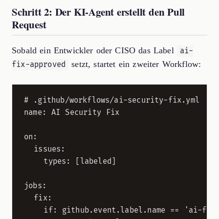
Schritt 2: Der KI-Agent erstellt den Pull
Request
Sobald ein Entwickler oder CISO das Label
ai-
setzt, startet ein zweiter Workflow:
fix-approved
# .github/workflows/ai-security-fix.yml

name: AI Security Fix

on:

  issues:

    types: [labeled]

jobs:

  fix:

    if: github.event.label.name == 'ai-fix-