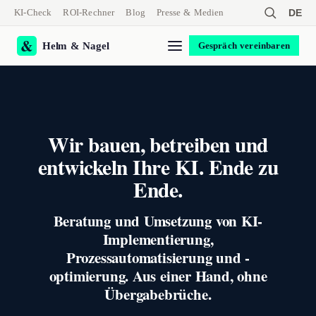
KI-Check
ROI-Rechner
Blog
Presse & Medien
DE
Helm & Nagel
Gespräch vereinbaren
Wir bauen, betreiben und
entwickeln Ihre KI. Ende zu
Ende.
Beratung und Umsetzung von KI-
Implementierung,
Prozessautomatisierung und -
optimierung. Aus einer Hand, ohne
Übergabebrüche.