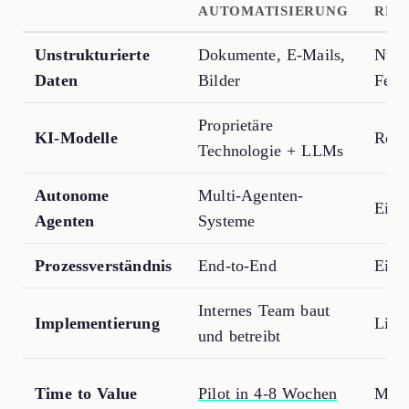
AUTOMATISIERUNG
RPA
Unstrukturierte
Dokumente, E-Mails,
Nur s
Daten
Bilder
Feld
Proprietäre
KI-Modelle
Rege
Technologie + LLMs
Autonome
Multi-Agenten-
Einf
Agenten
Systeme
Prozessverständnis
End-to-End
Einze
Internes Team baut
Implementierung
Lize
und betreibt
Time to Value
Pilot in 4-8 Wochen
Mona