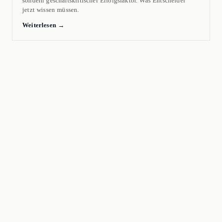
sondern geschäftskritischer Erfolgsfaktor. Was Entscheider
jetzt wissen müssen.
Weiterlesen →