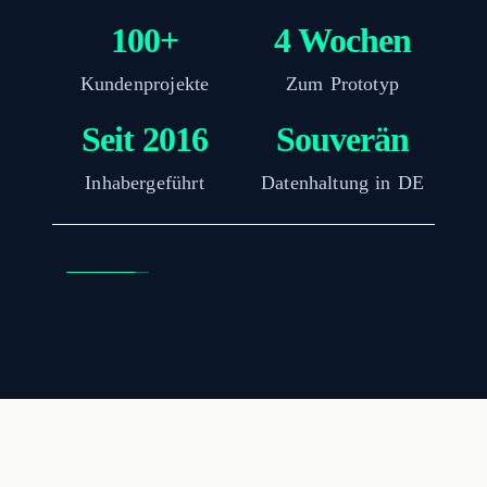
100+
4 Wochen
Kundenprojekte
Zum Prototyp
Seit 2016
Souverän
Inhabergeführt
Datenhaltung in DE
ISO 27001
DSGVO-konform
EU AI Act Ready
EU-Rechenzentren
On-Premise verfügbar