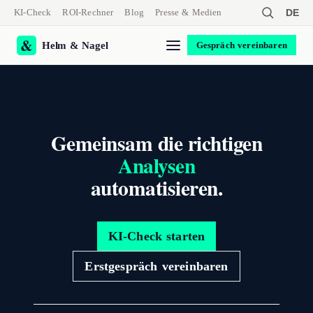
KI-Check
ROI-Rechner
Blog
Presse & Medien
DE
Helm & Nagel
Gespräch vereinbaren
Gemeinsam die richtigen
Analysen
automatisieren.
KI-Check starten
Erstgespräch vereinbaren